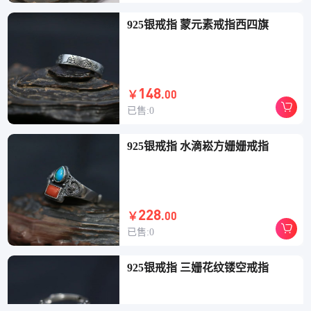
925银戒指 蒙元素戒指西四旗
148
.00
￥
已售:0
925银戒指 水滴崧方姗姗戒指
228
.00
￥
已售:0
925银戒指 三姗花纹镂空戒指