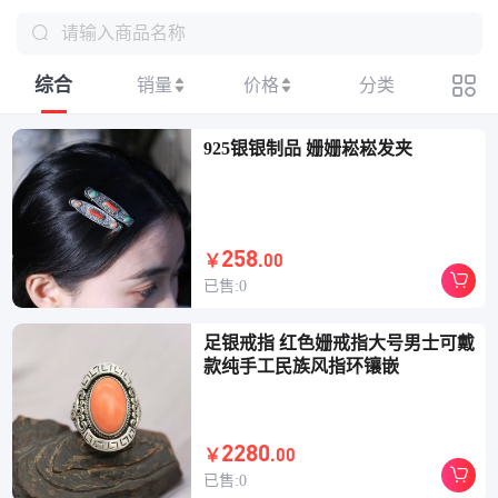
请输入商品名称
综合
销量
价格
分类
925银银制品 姗姗崧崧发夹
258
.00
￥
已售:0
足银戒指 红色姗戒指大号男士可戴
款纯手工民族风指环镶嵌
(3s)
2280
.00
￥
已售:0